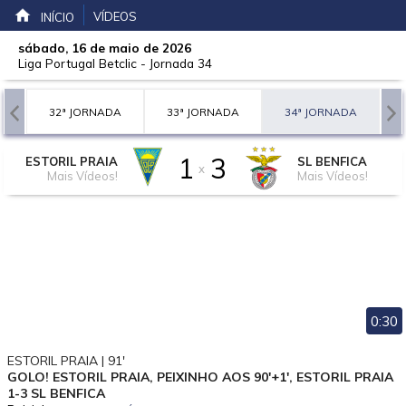
VÍDEOS
INÍCIO
sábado, 16 de maio de 2026
Liga Portugal Betclic
-
Jornada 34
A
32ª JORNADA
33ª JORNADA
34ª JORNADA
1
3
ESTORIL PRAIA
SL BENFICA
x
Mais Vídeos!
Mais Vídeos!
0:30
ESTORIL PRAIA | 91'
GOLO! ESTORIL PRAIA, PEIXINHO AOS 90'+1', ESTORIL PRAIA
1-3 SL BENFICA