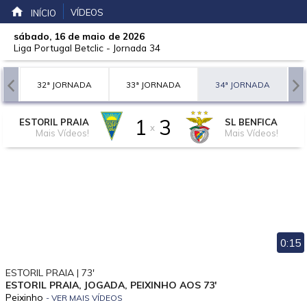
VÍDEOS
INÍCIO
sábado, 16 de maio de 2026
Liga Portugal Betclic
-
Jornada 34
A
32ª JORNADA
33ª JORNADA
34ª JORNADA
1
3
ESTORIL PRAIA
SL BENFICA
x
Mais Vídeos!
Mais Vídeos!
0:15
ESTORIL PRAIA | 73'
ESTORIL PRAIA, JOGADA, PEIXINHO AOS 73'
Peixinho
- VER MAIS VÍDEOS