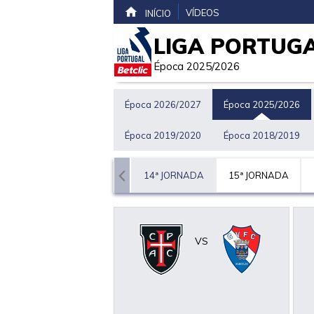
VÍDEOS
INÍCIO
LIGA PORTUGA
Época 2025/2026
Época 2026/2027
Época 2025/2026
Época 2019/2020
Época 2018/2019
JORNADA
13ª JORNADA
14ª JORNADA
15ª JORNADA
VS