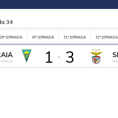
da 34
29ª JORNADA
30ª JORNADA
31ª JORNADA
32ª JORNADA
1
3
RAIA
S
x
 Vídeos!
Mai