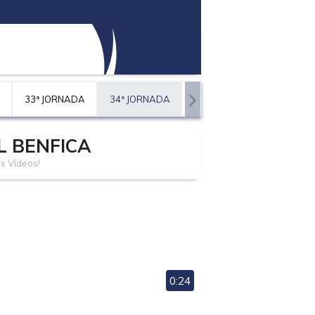
33ª JORNADA
34ª JORNADA
L BENFICA
s Vídeos!
0:24