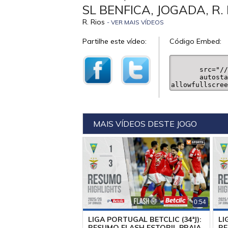
SL BENFICA, JOGADA, R. 
R. Rios
- VER MAIS VÍDEOS
Partilhe este vídeo:
Código Embed:
MAIS VÍDEOS DESTE JOGO
0:54
LIGA PORTUGAL BETCLIC (34ªJ):
LI
RESUMO FLASH ESTORIL PRAIA
RE