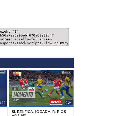
0:30
0:24
SL BENFICA, JOGADA, R. RIOS
L
AOS 85'