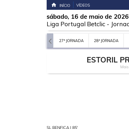
VÍDEOS
INÍCIO
sábado, 16 de maio de 2026
Liga Portugal Betclic
-
Jorna
JORNADA
26ª JORNADA
27ª JORNADA
28ª JORNADA
ESTORIL P
Mais
SL BENFICA | 85'