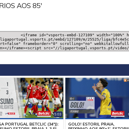
RIOS AOS 85'
5:03
GA PORTUGAL BETCLIC (34ªJ):
GOLO! ESTORIL PRAIA,
SUMO ESTORIL PRAIA 1-3 SL
PEIXINHO AOS 90'+1', ESTORI