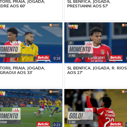
TORIL PRAIA, JOGADA,
SL BENFICA, JOGADA,
DRÉ AOS 60'
PRESTIANNI AOS 57'
0:18
TORIL PRAIA, JOGADA,
SL BENFICA, JOGADA, R. RIOS
GRAOUI AOS 33'
AOS 27'
0:23