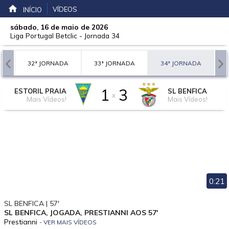
VÍDEOS
INÍCIO
sábado, 16 de maio de 2026
Liga Portugal Betclic
-
Jornada 34
A
32ª JORNADA
33ª JORNADA
34ª JORNADA
1
3
ESTORIL PRAIA
SL BENFICA
x
Mais Vídeos!
Mais Vídeos!
0:21
SL BENFICA | 57'
SL BENFICA, JOGADA, PRESTIANNI AOS 57'
Prestianni
- VER MAIS VÍDEOS