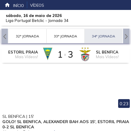
VÍDEOS
INÍCIO
sábado, 16 de maio de 2026
Liga Portugal Betclic
-
Jornada 34
A
32ª JORNADA
33ª JORNADA
34ª JORNADA
1
3
ESTORIL PRAIA
SL BENFICA
x
Mais Vídeos!
Mais Vídeos!
0:23
SL BENFICA | 15'
GOLO! SL BENFICA, ALEXANDER BAH AOS 15', ESTORIL PRAIA
0-2 SL BENFICA