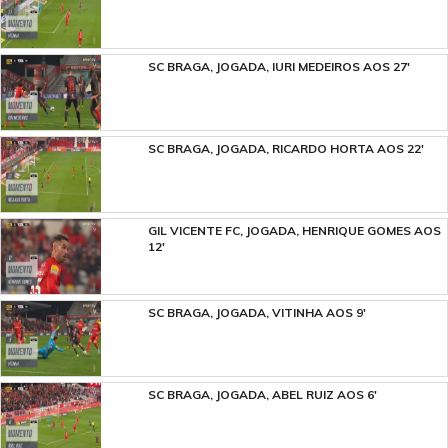
SC BRAGA, JOGADA, IURI MEDEIROS AOS 27'
SC BRAGA, JOGADA, RICARDO HORTA AOS 22'
GIL VICENTE FC, JOGADA, HENRIQUE GOMES AOS
12'
SC BRAGA, JOGADA, VITINHA AOS 9'
SC BRAGA, JOGADA, ABEL RUIZ AOS 6'