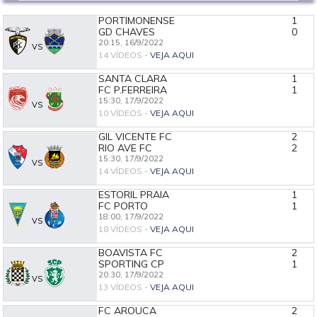
PORTIMONENSE
1
GD CHAVES
0
20:15,
16/9/2022
VS
14 VÍDEOS -
VEJA AQUI
SANTA CLARA
1
FC P.FERREIRA
1
15:30,
17/9/2022
VS
10 VÍDEOS -
VEJA AQUI
GIL VICENTE FC
2
RIO AVE FC
2
15:30,
17/9/2022
VS
14 VÍDEOS -
VEJA AQUI
ESTORIL PRAIA
1
FC PORTO
1
18:00,
17/9/2022
VS
18 VÍDEOS -
VEJA AQUI
BOAVISTA FC
2
SPORTING CP
1
20:30,
17/9/2022
VS
13 VÍDEOS -
VEJA AQUI
FC AROUCA
2