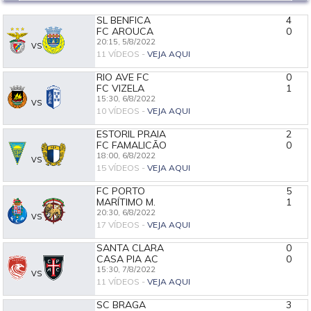
SL BENFICA
4
FC AROUCA
0
20:15,
5/8/2022
VS
11 VÍDEOS -
VEJA AQUI
RIO AVE FC
0
FC VIZELA
1
15:30,
6/8/2022
VS
10 VÍDEOS -
VEJA AQUI
ESTORIL PRAIA
2
FC FAMALICÃO
0
18:00,
6/8/2022
VS
15 VÍDEOS -
VEJA AQUI
FC PORTO
5
MARÍTIMO M.
1
20:30,
6/8/2022
VS
17 VÍDEOS -
VEJA AQUI
SANTA CLARA
0
CASA PIA AC
0
15:30,
7/8/2022
VS
11 VÍDEOS -
VEJA AQUI
SC BRAGA
3