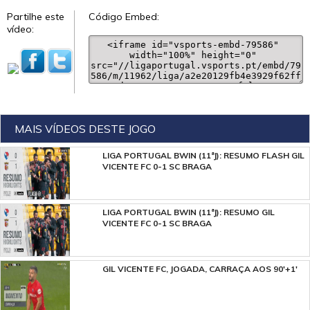
Partilhe este
Código Embed:
vídeo:
MAIS VÍDEOS DESTE JOGO
LIGA PORTUGAL BWIN (11ªJ): RESUMO FLASH GIL
VICENTE FC 0-1 SC BRAGA
LIGA PORTUGAL BWIN (11ªJ): RESUMO GIL
VICENTE FC 0-1 SC BRAGA
GIL VICENTE FC, JOGADA, CARRAÇA AOS 90'+1'