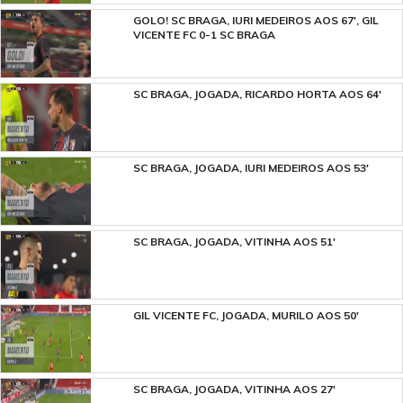
GOLO! SC BRAGA, IURI MEDEIROS AOS 67', GIL
VICENTE FC 0-1 SC BRAGA
SC BRAGA, JOGADA, RICARDO HORTA AOS 64'
SC BRAGA, JOGADA, IURI MEDEIROS AOS 53'
SC BRAGA, JOGADA, VITINHA AOS 51'
GIL VICENTE FC, JOGADA, MURILO AOS 50'
SC BRAGA, JOGADA, VITINHA AOS 27'