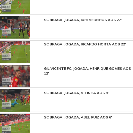
SC BRAGA, JOGADA, IURI MEDEIROS AOS 27'
SC BRAGA, JOGADA, RICARDO HORTA AOS 22'
GIL VICENTE FC, JOGADA, HENRIQUE GOMES AOS
12'
SC BRAGA, JOGADA, VITINHA AOS 9'
SC BRAGA, JOGADA, ABEL RUIZ AOS 6'