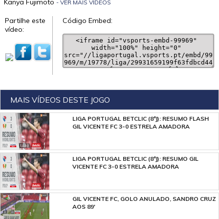
Kanya Fujimoto
- VER MAIS VÍDEOS
Partilhe este
Código Embed:
vídeo:
MAIS VÍDEOS DESTE JOGO
LIGA PORTUGAL BETCLIC (8ªJ): RESUMO FLASH
GIL VICENTE FC 3-0 ESTRELA AMADORA
LIGA PORTUGAL BETCLIC (8ªJ): RESUMO GIL
VICENTE FC 3-0 ESTRELA AMADORA
GIL VICENTE FC, GOLO ANULADO, SANDRO CRUZ
AOS 89'