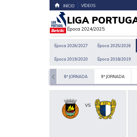
VÍDEOS
INÍCIO
LIGA PORTUGA
Época 2024/2025
Época 2026/2027
Época 2025/2026
Época 2019/2020
Época 2018/2019
ORNADA
7ª JORNADA
8ª JORNADA
9ª JORNADA
VS