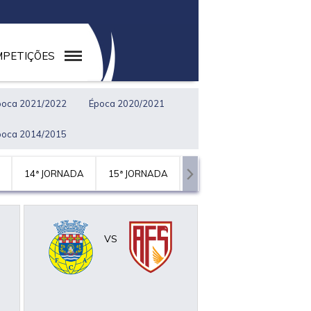
PETIÇÕES
poca 2021/2022
Época 2020/2021
poca 2014/2015
14ª JORNADA
15ª JORNADA
16ª JORNADA
17ª JO
VS