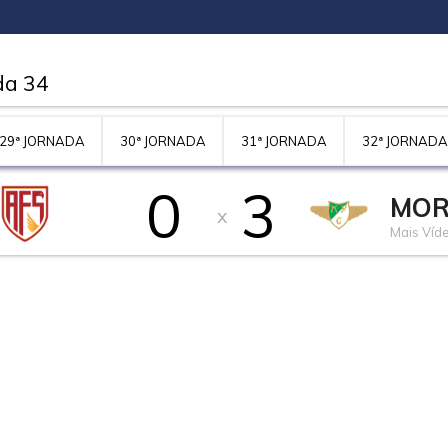
da 34
29ª JORNADA
30ª JORNADA
31ª JORNADA
32ª JORNADA
0
3
MOR
x
Mais Víd