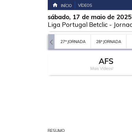
VÍDEOS
INÍCIO
sábado, 17 de maio de 2025
Liga Portugal Betclic
-
Jorna
JORNADA
26ª JORNADA
27ª JORNADA
28ª JORNADA
AFS
Mais Vídeos!
RESUMO