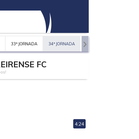
33ª JORNADA
34ª JORNADA
EIRENSE FC
eos!
4:24