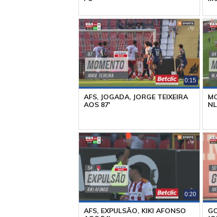
0:15
AFS, JOGADA, JORGE TEIXEIRA
MO
AOS 87'
NL
0:20
AFS, EXPULSÃO, KIKI AFONSO
GO