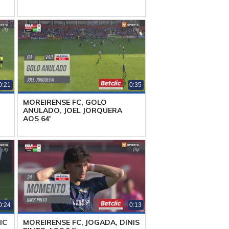
0:21
0:35
MOREIRENSE FC, GOLO
ANULADO, JOEL JORQUERA
AOS 64'
0:24
0:13
IC
MOREIRENSE FC, JOGADA, DINIS