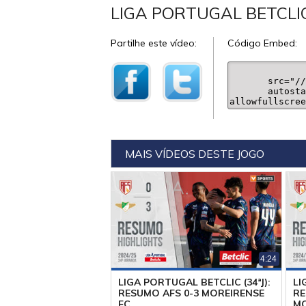
LIGA PORTUGAL BETCLIC
Partilhe este vídeo:
Código Embed:
MAIS VÍDEOS DESTE JOGO
4:24
LIGA PORTUGAL BETCLIC (34ªJ):
LI
RESUMO AFS 0-3 MOREIRENSE
RE
FC
MO