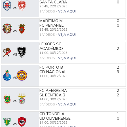
SANTA CLARA
0
20:45,
22/12/2023
VS
1 VÍDEOS -
VEJA AQUI
MARÍTIMO M.
0
FC PENAFIEL
0
12:45,
23/12/2023
VS
1 VÍDEOS -
VEJA AQUI
LEIXÕES SC
1
ACADÉMICO
2
11:00,
30/12/2023
VS
4 VÍDEOS -
VEJA AQUI
FC PORTO B
2
CD NACIONAL
3
11:00,
30/12/2023
VS
FC P.FERREIRA
2
SL BENFICA B
2
14:00,
30/12/2023
VS
5 VÍDEOS -
VEJA AQUI
CD TONDELA
1
UD OLIVEIRENSE
0
14:00,
30/12/2023
VS