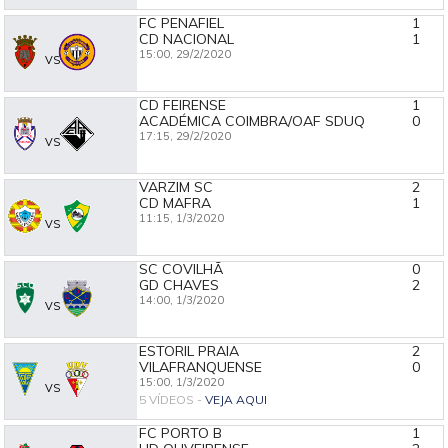
FC PENAFIEL
1
CD NACIONAL
1
15:00,
29/2/2020
VS
CD FEIRENSE
1
ACADÉMICA COIMBRA/OAF SDUQ
0
17:15,
29/2/2020
VS
VARZIM SC
2
CD MAFRA
1
11:15,
1/3/2020
VS
SC COVILHÃ
0
GD CHAVES
2
14:00,
1/3/2020
VS
ESTORIL PRAIA
2
VILAFRANQUENSE
0
15:00,
1/3/2020
VS
5 VÍDEOS -
VEJA AQUI
FC PORTO B
1