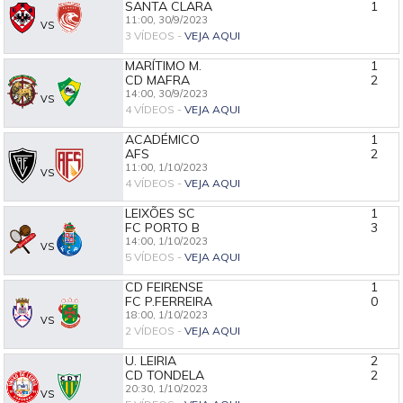
SANTA CLARA
1
11:00,
30/9/2023
VS
3 VÍDEOS -
VEJA AQUI
MARÍTIMO M.
1
CD MAFRA
2
14:00,
30/9/2023
VS
4 VÍDEOS -
VEJA AQUI
ACADÉMICO
1
AFS
2
11:00,
1/10/2023
VS
4 VÍDEOS -
VEJA AQUI
LEIXÕES SC
1
FC PORTO B
3
14:00,
1/10/2023
VS
5 VÍDEOS -
VEJA AQUI
CD FEIRENSE
1
FC P.FERREIRA
0
18:00,
1/10/2023
VS
2 VÍDEOS -
VEJA AQUI
U. LEIRIA
2
CD TONDELA
2
20:30,
1/10/2023
VS