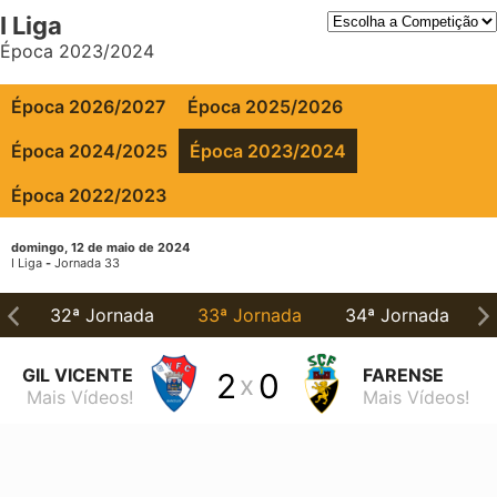
I Liga
Época 2023/2024
Época 2026/2027
Época 2025/2026
Época 2024/2025
Época 2023/2024
Época 2022/2023
domingo, 12 de maio de 2024
I Liga
-
Jornada 33
a
32ª Jornada
33ª Jornada
34ª Jornada
GIL VICENTE
FARENSE
2
0
x
Mais Vídeos!
Mais Vídeos!