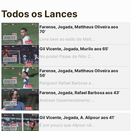
Todos os Lances
Farense, Jogada, Mattheus Oliveira aos
70'
Livre bem ao estilo de Mattheus Oliveira, Andrew ficou pregado ao relvado, valeu-lhe que a bola foi ao lado!
Gil Vicente, Jogada, Murilo aos 65'
No poste! Passe de Félix Correia a desmarcar Murilo, este ganha a frente a Gonçalo Silva, pica a bola por cima de Miguel Carvalho mas acerta no ferro.
Farense, Jogada, Mattheus Oliveira aos
56'
Perigoso! Rafael Barbosa ajeitou para Mattheus Oliveira, este armou o remate de fora da área, forte e cruzado, Andrew bem se lançou, a bola acabou por sair ao lado.
Farense, Jogada, Rafael Barbosa aos 43'
Andrew! Desentendimento entre Félix Correia e Zé Carlos, deixam a bola à mercê de Rafael Barbosa, remate cruzado puxado ao poste direito, é novamente o guarda-redes gilista que com a ponta da luva evita o golo.
Gil Vicente, Jogada, A. Alipour aos 41'
É por pouco que Alipour não consegue o 3-0, chegou ligeiramente atrasado ao cruzamento de Félix Correia!