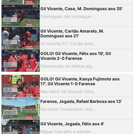
Gil Vicente, Caso, M. Dominguez aos 35'
Dominguez não consegue cruzar, desarmado na área por Pastor, o árbitro manda seguir.
Gil Vicente, Cartão Amarelo, M.
Dominguez aos 21'
Gil Vicente FC: Cartão amarelo para M. Dominguez. Entrada imprudente sobre Mattheus Oliveira.
GOLO! Gil Vicente, Félix aos 19', Gil
Vicente 2-0 Farense
Desatenção da defesa algarvia, Murilo antecipa-se a Igor Rossi e assiste Félix Correia que isolado atira para o 2-0!
GOLO! Gil Vicente, Kanya Fujimoto aos
17', Gil Vicente 1-0 Farense
Mau alívio de Gonçalo Silva, Alipour aparecia para finalizar mas cai na área no duelo com Igor Rossi, a bola sobra para Kanya Fujimoto que com um rasteiro abre o marcador!
Farense, Jogada, Rafael Barbosa aos 13'
Na trave! Cruzamento rasteiro de Bruno Duarte que chega a Rafael Barbosa, remate forte que Andrew ainda consegue desviar com a ponta da luva e a bola vai ao ferro.
Gil Vicente, Jogada, Félix aos 4'
Miguel Carvalho a estrear-se já com uma grande intervenção! Boa jogada da equipa gilista, a culminar com o passe de Alipour para finalização de Félix Correia, o guardião dos algarvios a fazer a mancha e a negar o golo.