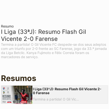
Resumo
I Liga (33ªJ): Resumo Flash Gil
Vicente 2-0 Farense
Termina a partida! O Gil Vicente FC despede-se dos seus adeptos
com um triunfo por 2-0 frente ao SC Farense, jogo da 33.ª jornada
da Liga Betclic. Kanya Fujimoto e Félix Correia foram os
marcadores de serviço.
Resumos
I Liga (33ªJ): Resumo Flash Gil Vicente 2-
0 Farense
Termina a partida! O Gil Vicente FC despede-se dos seus adeptos com um triunfo por 2-0 frente ao SC Farense, jogo da 33.ª jornada da Liga Betclic. Kanya Fujimoto e Félix Correia foram os marcadores de serviço.