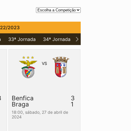
022/2023
a
33ª Jornada
34ª Jornada
VS
3
Benfica
3
1
Braga
1
18:00,
sábado, 27 de abril de
2024