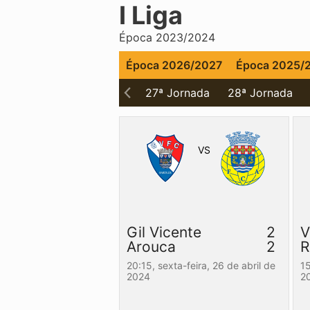
I Liga
Época 2023/2024
Época 2026/2027
Época 2025/
 Jornada
26ª Jornada
27ª Jornada
28ª Jornada
VS
Gil Vicente
2
V
Arouca
2
R
20:15,
sexta-feira, 26 de abril de
1
2024
2