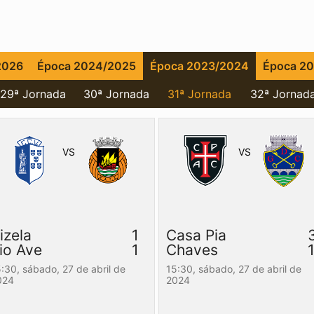
2026
Época 2024/2025
Época 2023/2024
Época 2
29ª Jornada
30ª Jornada
31ª Jornada
32ª Jornad
VS
VS
izela
1
Casa Pia
io Ave
1
Chaves
5:30,
sábado, 27 de abril de
15:30,
sábado, 27 de abril de
024
2024