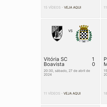
15 VÍDEOS -
VEJA AQUI
1
VS
Vitória SC
1
P
Boavista
0
M
20:30,
sábado, 27 de abril de
1
2024
2
11 VÍDEOS -
VEJA AQUI
1