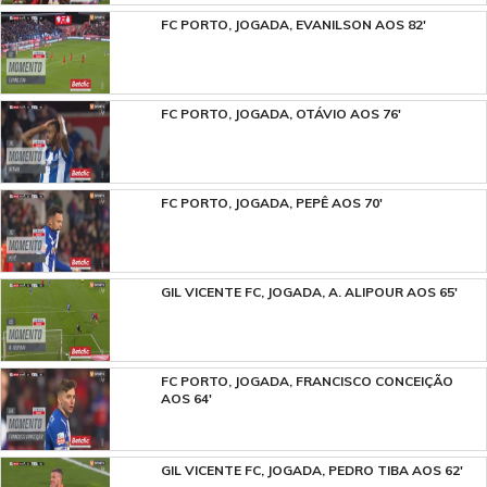
FC PORTO, JOGADA, EVANILSON AOS 82'
FC PORTO, JOGADA, OTÁVIO AOS 76'
FC PORTO, JOGADA, PEPÊ AOS 70'
GIL VICENTE FC, JOGADA, A. ALIPOUR AOS 65'
FC PORTO, JOGADA, FRANCISCO CONCEIÇÃO
AOS 64'
GIL VICENTE FC, JOGADA, PEDRO TIBA AOS 62'