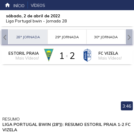
VÍDEOS
INÍCIO
sábado, 2 de abril de 2022
Liga Portugal bwin
-
Jornada 28
A
28ª JORNADA
29ª JORNADA
30ª JORNADA
1
2
ESTORIL PRAIA
FC VIZELA
x
Mais Vídeos!
Mais Vídeos!
3:46
RESUMO
LIGA PORTUGAL BWIN (28ªJ): RESUMO ESTORIL PRAIA 1-2 FC
VIZELA