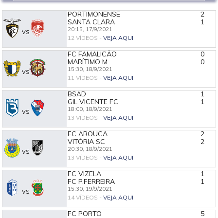
PORTIMONENSE
2
SANTA CLARA
1
20:15,
17/9/2021
VS
12 VÍDEOS -
VEJA AQUI
FC FAMALICÃO
0
MARÍTIMO M.
0
15:30,
18/9/2021
VS
11 VÍDEOS -
VEJA AQUI
BSAD
1
GIL VICENTE FC
1
18:00,
18/9/2021
VS
13 VÍDEOS -
VEJA AQUI
FC AROUCA
2
VITÓRIA SC
2
20:30,
18/9/2021
VS
13 VÍDEOS -
VEJA AQUI
FC VIZELA
1
FC P.FERREIRA
1
15:30,
19/9/2021
VS
14 VÍDEOS -
VEJA AQUI
FC PORTO
5