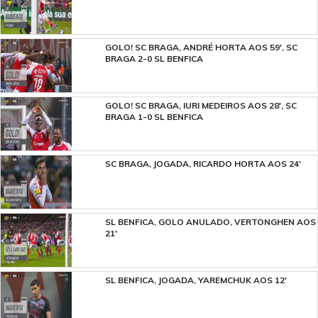
GOLO! SC BRAGA, ANDRÉ HORTA AOS 59', SC
BRAGA 2-0 SL BENFICA
GOLO! SC BRAGA, IURI MEDEIROS AOS 28', SC
BRAGA 1-0 SL BENFICA
SC BRAGA, JOGADA, RICARDO HORTA AOS 24'
SL BENFICA, GOLO ANULADO, VERTONGHEN AOS
21'
SL BENFICA, JOGADA, YAREMCHUK AOS 12'