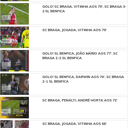
GOLO! SC BRAGA, VITINHA AOS 79', SC BRAGA 3-
2 SL BENFICA
SC BRAGA, JOGADA, VITINHA AOS 79'
GOLO! SL BENFICA, JOÃO MÁRIO AOS 77', SC
BRAGA 2-2 SL BENFICA
GOLO! SL BENFICA, DARWIN AOS 74', SC BRAGA
2-1 SL BENFICA
SC BRAGA, PENÁLTI, ANDRÉ HORTA AOS 72'
SC BRAGA, JOGADA, VITINHA AOS 66'