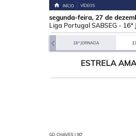
VÍDEOS
INÍCIO
segunda-feira, 27 de dezem
Liga Portugal SABSEG
-
16ª
15ª JORNADA
16ª JORNADA
1
ESTRELA AM
GD CHAVES | 90'