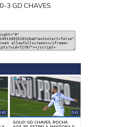
0-3 GD CHAVES
0:42
0:41
GOLO! GD CHAVES, ROCHA
LA
AOS 36', ESTRELA AMADORA 0-