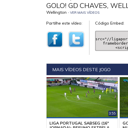
GOLO! GD CHAVES, WEL
Wellington
- VER MAIS VÍDEOS
Partilhe este vídeo:
Código Embed:
MAIS VÍDEOS DESTE JOGO
3:55
LIGA PORTUGAL SABSEG (16ª
GO
JORNADA): RESUMO ESTRELA
NU