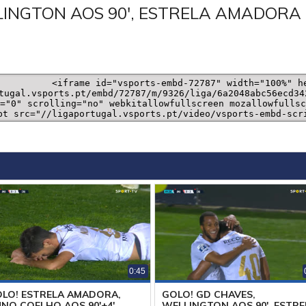
LINGTON AOS 90', ESTRELA AMADORA 
0:45
LO! ESTRELA AMADORA,
GOLO! GD CHAVES,
NO COELHO AOS 90'+4',
WELLINGTON AOS 90', ESTRE