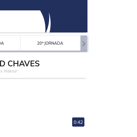
DA
20ª JORNADA
21ª JORNADA
D CHAVES
s Vídeos!
0:42