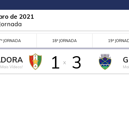
bro de 2021
 Jornada
7ª JORNADA
18ª JORNADA
19ª JORNA
1
3
ADORA
G
x
Mais Vídeos!
Mai