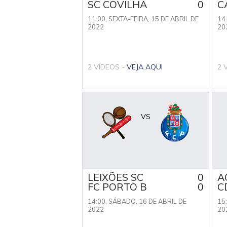
SC COVILHÃ
0
C
11:00,
SEXTA-FEIRA, 15 DE ABRIL DE
14
2022
20
2 VÍDEOS -
VEJA AQUI
2 
VS
LEIXÕES SC
0
A
FC PORTO B
0
C
14:00,
SÁBADO, 16 DE ABRIL DE
15
2022
20