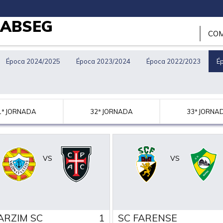
SABSEG
COM
Época 2024/2025
Época 2023/2024
Época 2022/2023
É
1ª JORNADA
32ª JORNADA
33ª JORNA
VS
VS
ARZIM SC
1
SC FARENSE