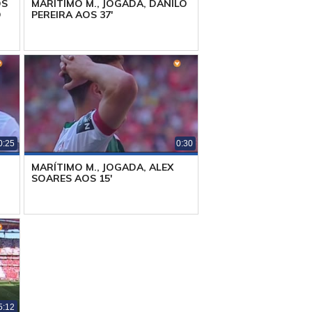
OS
MARÍTIMO M., JOGADA, DANILO
O
PEREIRA AOS 37'
0:25
0:30
MARÍTIMO M., JOGADA, ALEX
SOARES AOS 15'
5:12