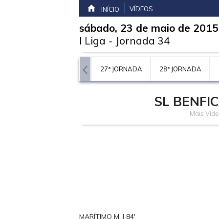
VÍDEOS
INÍCIO
sábado, 23 de maio de 2015
I Liga
-
Jornada 34
JORNADA
26ª JORNADA
27ª JORNADA
28ª JORNADA
SL BENFI
Mais Víde
MARÍTIMO M. | 84'