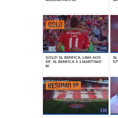
0:45
GOLO! SL BENFICA, LIMA AOS
SL
59', SL BENFICA 3-1 MARÍTIMO
57'
M.
1:10