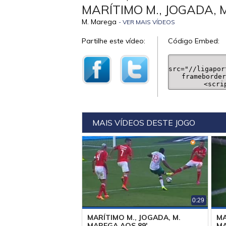
MARÍTIMO M., JOGADA, 
M. Marega
- VER MAIS VÍDEOS
Partilhe este vídeo:
Código Embed:
MAIS VÍDEOS DESTE JOGO
0:29
MARÍTIMO M., JOGADA, M.
MA
MAREGA AOS 89'
MA