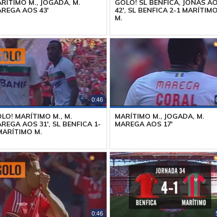
RÍTIMO M., JOGADA, M.
GOLO! SL BENFICA, JONAS A
REGA AOS 43'
42', SL BENFICA 2-1 MARÍTIM
M.
0:46
LO! MARÍTIMO M., M.
MARÍTIMO M., JOGADA, M.
REGA AOS 31', SL BENFICA 1-
MAREGA AOS 17'
MARÍTIMO M.
0:46