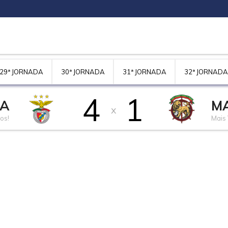
29ª JORNADA
30ª JORNADA
31ª JORNADA
32ª JORNADA
4
1
CA
MA
x
os!
Mais 