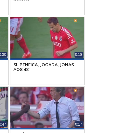
0:30
0:18
SL BENFICA, JOGADA, JONAS
AOS 48'
0:47
0:17