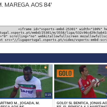
M. MAREGA AOS 84'
0:19
RÍTIMO M., JOGADA, M.
GOLO! SL BENFICA, JONAS A
REGA AOS 84'
83', SL BENFICA 4-1 MARÍTIM