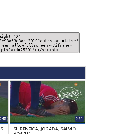
0:45
0:31
OS
SL BENFICA, JOGADA, SALVIO
O
AOS 73'