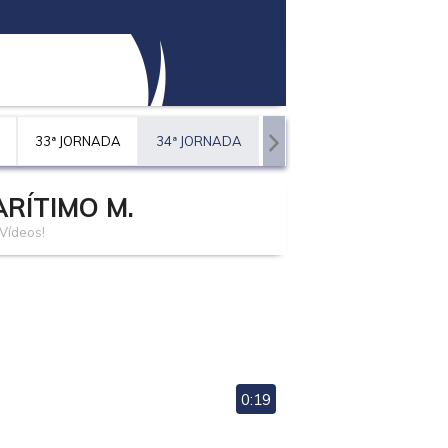
33ª JORNADA
34ª JORNADA
RÍTIMO M.
Vídeos!
0:19