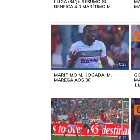
I LIGA (34ªJ): RESUMO SL
MA
BENFICA 4-1 MARÍTIMO M.
MA
0:28
MARÍTIMO M., JOGADA, M.
GO
MAREGA AOS 36'
MA
1 
0:19