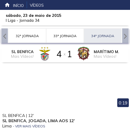
VÍDEOS
INÍCIO
sábado, 23 de maio de 2015
I Liga
-
Jornada 34
A
32ª JORNADA
33ª JORNADA
34ª JORNADA
4
1
SL BENFICA
MARÍTIMO M.
x
Mais Vídeos!
Mais Vídeos!
0:19
SL BENFICA | 12'
SL BENFICA, JOGADA, LIMA AOS 12'
Lima
- VER MAIS VÍDEOS