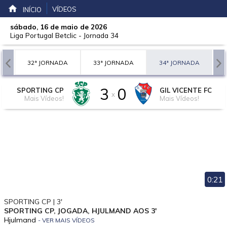
VÍDEOS
INÍCIO
sábado, 16 de maio de 2026
Liga Portugal Betclic
-
Jornada 34
A
32ª JORNADA
33ª JORNADA
34ª JORNADA
3
0
SPORTING CP
GIL VICENTE FC
x
Mais Vídeos!
Mais Vídeos!
0:21
SPORTING CP | 3'
SPORTING CP, JOGADA, HJULMAND AOS 3'
Hjulmand
- VER MAIS VÍDEOS