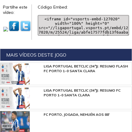
Partilhe este
Código Embed:
vídeo:
MAIS VÍDEOS DESTE JOGO
LIGA PORTUGAL BETCLIC (34ªJ): RESUMO FLASH
FC PORTO 1-0 SANTA CLARA
LIGA PORTUGAL BETCLIC (34ªJ): RESUMO FC
PORTO 1-0 SANTA CLARA
FC PORTO, JOGADA, NEHUÉN AOS 88'