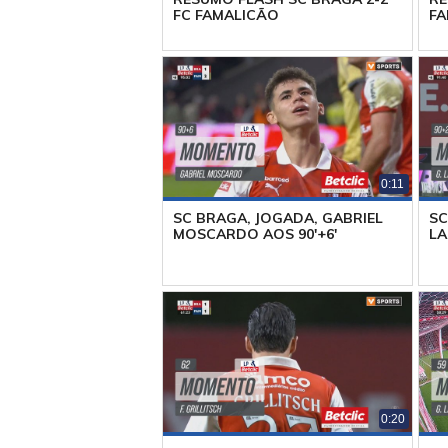
FC FAMALICÃO
FA
0:11
SC BRAGA, JOGADA, GABRIEL
SC
MOSCARDO AOS 90'+6'
LA
0:20