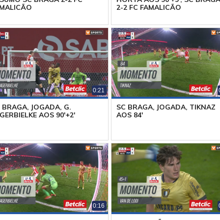
MALICÃO
2-2 FC FAMALICÃO
0:21
 BRAGA, JOGADA, G.
SC BRAGA, JOGADA, TIKNAZ
GERBIELKE AOS 90'+2'
AOS 84'
0:16