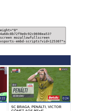
0:22
0:24
SC BRAGA, PENÁLTI, VICTOR
A
GÓMEZ AOS 90'+6'