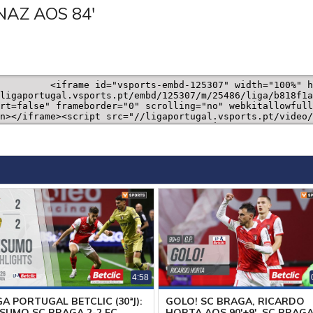
NAZ AOS 84'
4:58
GA PORTUGAL BETCLIC (30ªJ):
GOLO! SC BRAGA, RICARDO
SUMO SC BRAGA 2-2 FC
HORTA AOS 90'+9', SC BRAG