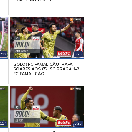
0:23
0:25
GOLO! FC FAMALICÃO, RAFA
SOARES AOS 65', SC BRAGA 1-2
FC FAMALICÃO
0:17
0:26