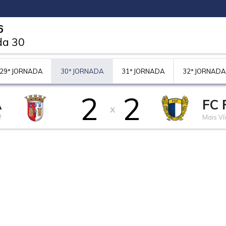
6
da 30
29ª JORNADA
30ª JORNADA
31ª JORNADA
32ª JORNADA
2
2
A
FC
x
!
Mais Ví