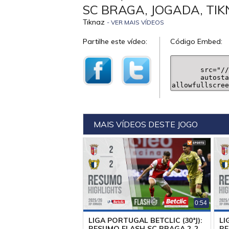
SC BRAGA, JOGADA, TIK
Tıknaz
- VER MAIS VÍDEOS
Partilhe este vídeo:
Código Embed:
MAIS VÍDEOS DESTE JOGO
0:54
LIGA PORTUGAL BETCLIC (30ªJ):
LI
RESUMO FLASH SC BRAGA 2-2
RE