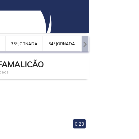
33ª JORNADA
34ª JORNADA
 FAMALICÃO
deos!
0:23