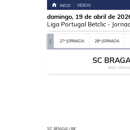
VÍDEOS
INÍCIO
domingo, 19 de abril de 202
Liga Portugal Betclic
-
Jorna
JORNADA
26ª JORNADA
27ª JORNADA
28ª JORNADA
SC BRAG
Mais Vídeos
SC BRAGA | 84'