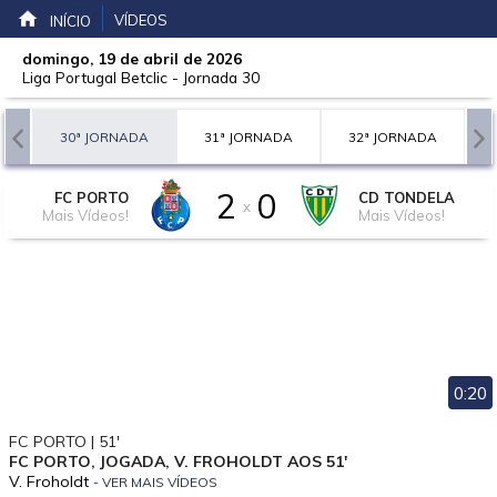
VÍDEOS
INÍCIO
domingo, 19 de abril de 2026
Liga Portugal Betclic
-
Jornada 30
A
30ª JORNADA
31ª JORNADA
32ª JORNADA
2
0
FC PORTO
CD TONDELA
x
Mais Vídeos!
Mais Vídeos!
0:20
FC PORTO | 51'
FC PORTO, JOGADA, V. FROHOLDT AOS 51'
V. Froholdt
- VER MAIS VÍDEOS