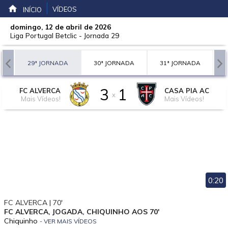
VÍDEOS
INÍCIO
domingo, 12 de abril de 2026
Liga Portugal Betclic
-
Jornada 29
A
29ª JORNADA
30ª JORNADA
31ª JORNADA
3
1
FC ALVERCA
CASA PIA AC
x
Mais Vídeos!
Mais Vídeos!
0:20
FC ALVERCA | 70'
FC ALVERCA, JOGADA, CHIQUINHO AOS 70'
Chiquinho
- VER MAIS VÍDEOS