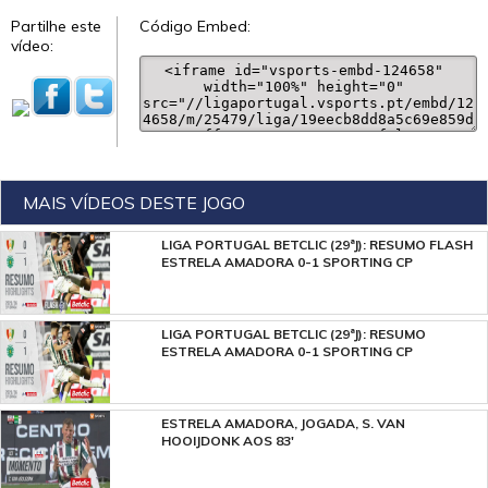
Partilhe este
Código Embed:
vídeo:
MAIS VÍDEOS DESTE JOGO
LIGA PORTUGAL BETCLIC (29ªJ): RESUMO FLASH
ESTRELA AMADORA 0-1 SPORTING CP
LIGA PORTUGAL BETCLIC (29ªJ): RESUMO
ESTRELA AMADORA 0-1 SPORTING CP
ESTRELA AMADORA, JOGADA, S. VAN
HOOIJDONK AOS 83'