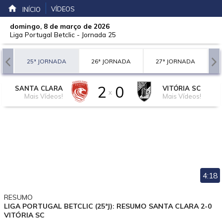
VÍDEOS
INÍCIO
domingo, 8 de março de 2026
Liga Portugal Betclic
-
Jornada 25
A
25ª JORNADA
26ª JORNADA
27ª JORNADA
2
0
SANTA CLARA
VITÓRIA SC
x
Mais Vídeos!
Mais Vídeos!
4:18
RESUMO
LIGA PORTUGAL BETCLIC (25ªJ): RESUMO SANTA CLARA 2-0
VITÓRIA SC