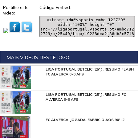
Partilhe este
Código Embed:
vídeo:
MAIS VÍDEOS DESTE JOGO
LIGA PORTUGAL BETCLIC (25ªJ): RESUMO FLASH
FC ALVERCA 0-0 AFS
LIGA PORTUGAL BETCLIC (25ªJ): RESUMO FC
ALVERCA 0-0 AFS
FC ALVERCA, JOGADA, FABRÍCIO AOS 90'+2'