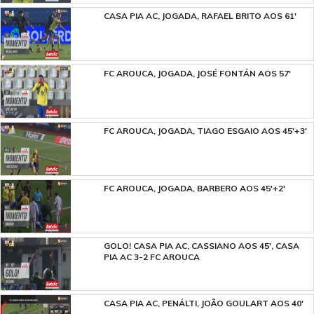
CASA PIA AC, JOGADA, RAFAEL BRITO AOS 61'
FC AROUCA, JOGADA, JOSÉ FONTÁN AOS 57'
FC AROUCA, JOGADA, TIAGO ESGAIO AOS 45'+3'
FC AROUCA, JOGADA, BARBERO AOS 45'+2'
GOLO! CASA PIA AC, CASSIANO AOS 45', CASA
PIA AC 3-2 FC AROUCA
CASA PIA AC, PENÁLTI, JOÃO GOULART AOS 40'