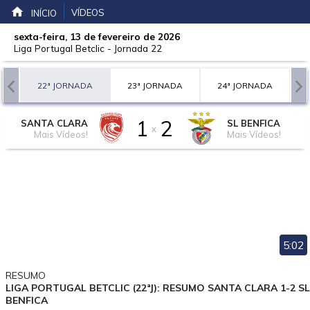
VÍDEOS
INÍCIO
sexta-feira, 13 de fevereiro de 2026
Liga Portugal Betclic
-
Jornada 22
A
22ª JORNADA
23ª JORNADA
24ª JORNADA
1
2
SANTA CLARA
SL BENFICA
x
Mais Vídeos!
Mais Vídeos!
5:02
RESUMO
LIGA PORTUGAL BETCLIC (22ªJ): RESUMO SANTA CLARA 1-2 SL
BENFICA