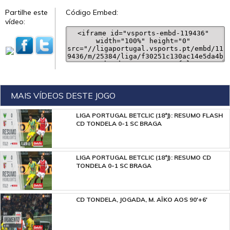
Partilhe este
Código Embed:
vídeo:
MAIS VÍDEOS DESTE JOGO
LIGA PORTUGAL BETCLIC (18ªJ): RESUMO FLASH
CD TONDELA 0-1 SC BRAGA
LIGA PORTUGAL BETCLIC (18ªJ): RESUMO CD
TONDELA 0-1 SC BRAGA
CD TONDELA, JOGADA, M. AÏKO AOS 90'+6'