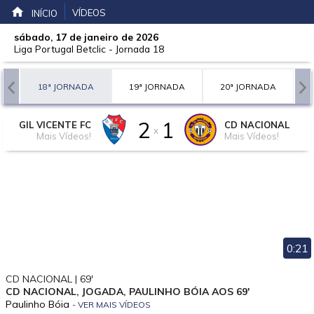
VÍDEOS
INÍCIO
sábado, 17 de janeiro de 2026
Liga Portugal Betclic
-
Jornada 18
A
18ª JORNADA
19ª JORNADA
20ª JORNADA
2
1
GIL VICENTE FC
CD NACIONAL
x
Mais Vídeos!
Mais Vídeos!
0:21
CD NACIONAL | 69'
CD NACIONAL, JOGADA, PAULINHO BÓIA AOS 69'
Paulinho Bóia
- VER MAIS VÍDEOS