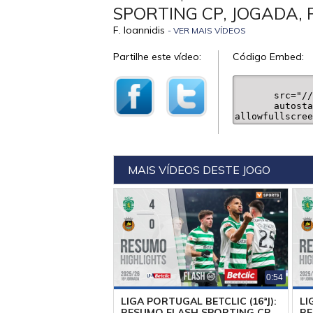
SPORTING CP, JOGADA, F
F. Ioannidis
- VER MAIS VÍDEOS
Partilhe este vídeo:
Código Embed:
MAIS VÍDEOS DESTE JOGO
0:54
LIGA PORTUGAL BETCLIC (16ªJ):
LI
RESUMO FLASH SPORTING CP
RE