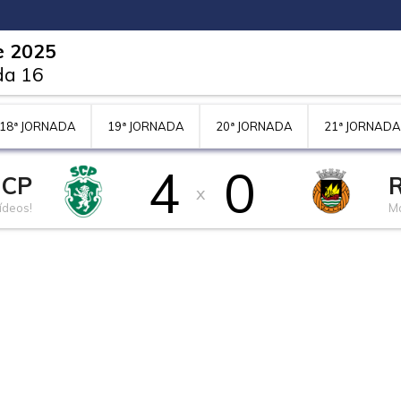
e 2025
da 16
18ª JORNADA
19ª JORNADA
20ª JORNADA
21ª JORNADA
4
0
 CP
x
ídeos!
Ma