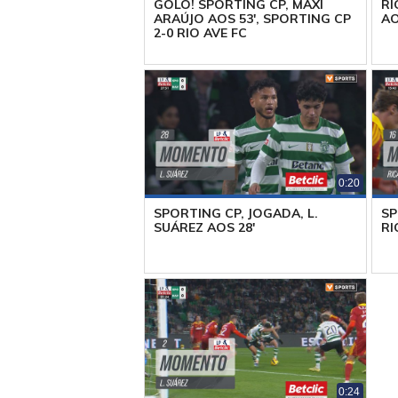
GOLO! SPORTING CP, MAXI
RI
ARAÚJO AOS 53', SPORTING CP
AO
2-0 RIO AVE FC
0:20
SPORTING CP, JOGADA, L.
SP
SUÁREZ AOS 28'
RI
0:24