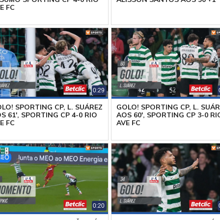
E FC
0:29
LO! SPORTING CP, L. SUÁREZ
GOLO! SPORTING CP, L. SUÁ
S 61', SPORTING CP 4-0 RIO
AOS 60', SPORTING CP 3-0 RI
E FC
AVE FC
0:20