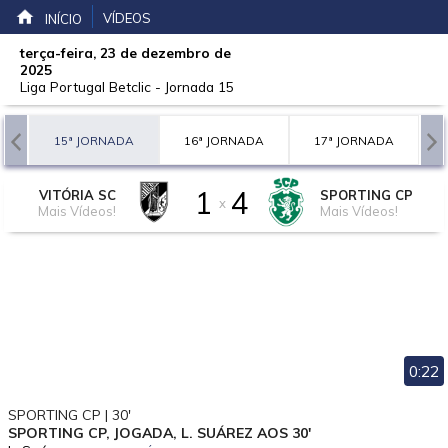
VÍDEOS
INÍCIO
terça-feira, 23 de dezembro de
2025
Liga Portugal Betclic
-
Jornada 15
A
15ª JORNADA
16ª JORNADA
17ª JORNADA
1
4
VITÓRIA SC
SPORTING CP
x
Mais Vídeos!
Mais Vídeos!
0:22
SPORTING CP | 30'
SPORTING CP, JOGADA, L. SUÁREZ AOS 30'