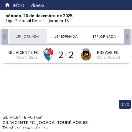
VÍDEOS
INÍCIO
sábado, 20 de dezembro de 2025
Liga Portugal Betclic
-
Jornada 15
A
15ª JORNADA
16ª JORNADA
17ª JORNADA
2
2
GIL VICENTE FC
RIO AVE FC
x
Mais Vídeos!
Mais Vídeos!
0:20
GIL VICENTE FC | 68'
GIL VICENTE FC, JOGADA, TOURÉ AOS 68'
Touré
- VER MAIS VÍDEOS