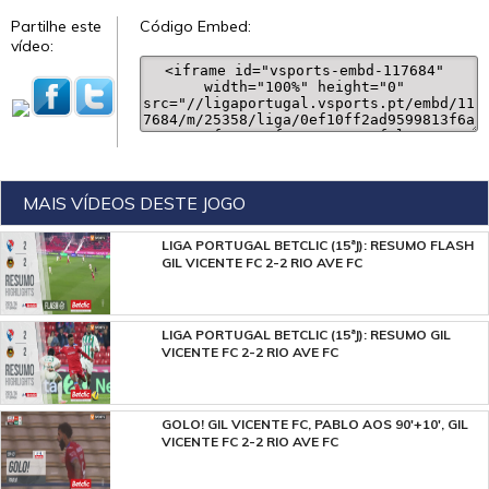
Partilhe este
Código Embed:
vídeo:
MAIS VÍDEOS DESTE JOGO
LIGA PORTUGAL BETCLIC (15ªJ): RESUMO FLASH
GIL VICENTE FC 2-2 RIO AVE FC
LIGA PORTUGAL BETCLIC (15ªJ): RESUMO GIL
VICENTE FC 2-2 RIO AVE FC
GOLO! GIL VICENTE FC, PABLO AOS 90'+10', GIL
VICENTE FC 2-2 RIO AVE FC