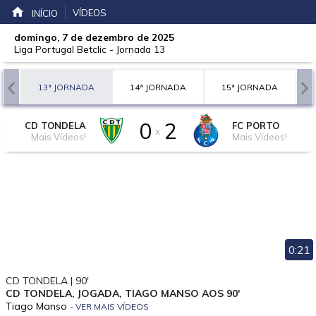
VÍDEOS
INÍCIO
domingo, 7 de dezembro de 2025
Liga Portugal Betclic
-
Jornada 13
A
13ª JORNADA
14ª JORNADA
15ª JORNADA
0
2
CD TONDELA
FC PORTO
x
Mais Vídeos!
Mais Vídeos!
0:21
CD TONDELA | 90'
CD TONDELA, JOGADA, TIAGO MANSO AOS 90'
Tiago Manso
- VER MAIS VÍDEOS