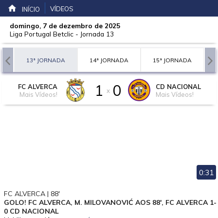
VÍDEOS
INÍCIO
domingo, 7 de dezembro de 2025
Liga Portugal Betclic
-
Jornada 13
A
13ª JORNADA
14ª JORNADA
15ª JORNADA
1
0
FC ALVERCA
CD NACIONAL
x
Mais Vídeos!
Mais Vídeos!
0:31
FC ALVERCA | 88'
GOLO! FC ALVERCA, M. MILOVANOVIĆ AOS 88', FC ALVERCA 1-
0 CD NACIONAL