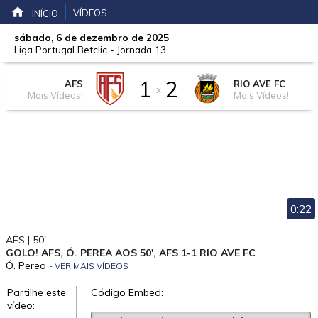
VÍDEOS
INÍCIO
sábado, 6 de dezembro de 2025
Liga Portugal Betclic
-
Jornada 13
1
2
AFS
RIO AVE FC
x
Mais Vídeos!
Mais Vídeos!
0:22
AFS | 50'
GOLO! AFS, Ó. PEREA AOS 50', AFS 1-1 RIO AVE FC
Ó. Perea
- VER MAIS VÍDEOS
Partilhe este
Código Embed:
vídeo: