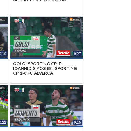
0:19
0:27
GOLO! SPORTING CP, F.
IOANNIDIS AOS 68', SPORTING
CP 1-0 FC ALVERCA
0:22
0:15