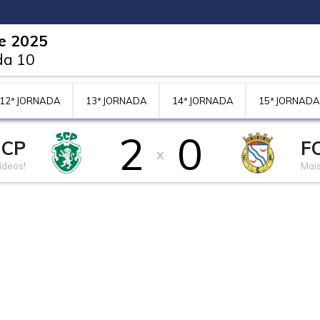
de 2025
da 10
12ª JORNADA
13ª JORNADA
14ª JORNADA
15ª JORNADA
2
0
 CP
F
x
ídeos!
Mais