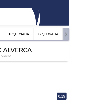
16ª JORNADA
17ª JORNADA
18ª JORNADA
19ª JO
C ALVERCA
 Vídeos!
0:19