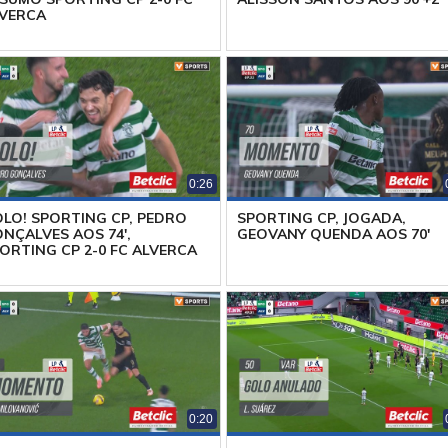
VERCA
0:26
LO! SPORTING CP, PEDRO
SPORTING CP, JOGADA,
NÇALVES AOS 74',
GEOVANY QUENDA AOS 70'
ORTING CP 2-0 FC ALVERCA
0:20