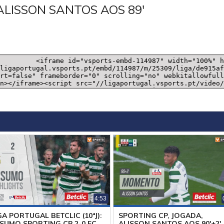
ALISSON SANTOS AOS 89'
4:53
GA PORTUGAL BETCLIC (10ªJ):
SPORTING CP, JOGADA,
SUMO SPORTING CP 2-0 FC
ALISSON SANTOS AOS 90'+2'