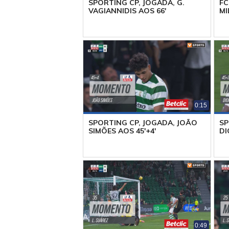
SPORTING CP, JOGADA, G.
FC
VAGIANNIDIS AOS 66'
MI
0:15
SPORTING CP, JOGADA, JOÃO
SP
SIMÕES AOS 45'+4'
DI
0:49