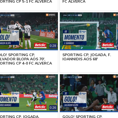
ORTING CP 5-1 FC ALVERCA
FC ALVERCA
0:28
LO! SPORTING CP,
SPORTING CP, JOGADA, F.
LVADOR BLOPA AOS 70',
IOANNIDIS AOS 68'
ORTING CP 4-0 FC ALVERCA
0:26
ORTING CP, JOGADA,
GOLO! SPORTING CP,