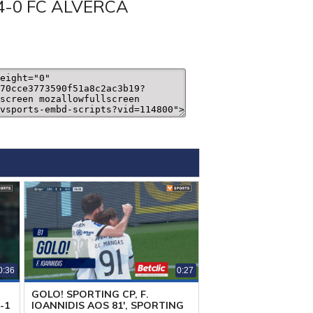
4-0 FC ALVERCA
0:36
0:27
GOLO! SPORTING CP, F.
-1
IOANNIDIS AOS 81', SPORTING