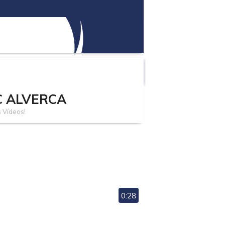
C ALVERCA
 Vídeos!
0:28