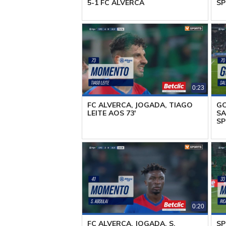
5-1 FC ALVERCA
SP
0:23
FC ALVERCA, JOGADA, TIAGO
GO
LEITE AOS 73'
SA
SP
0:20
FC ALVERCA, JOGADA, S.
SP