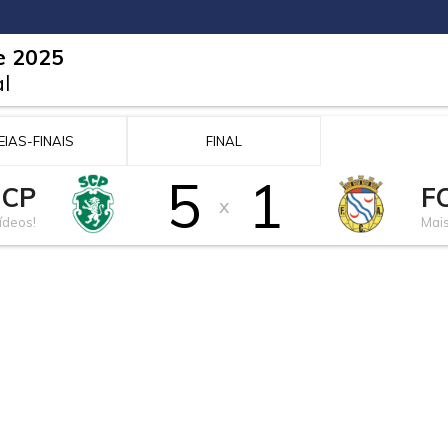
de 2025
l
EIAS-FINAIS
FINAL
5
1
 CP
F
x
ídeos!
Mais