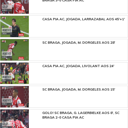
BRAGA 3-0 CASA PIA AC
CASA PIA AC, JOGADA, LARRAZABAL AOS 45'+1'
SC BRAGA, JOGADA, M. DORGELES AOS 28'
CASA PIA AC, JOGADA, LIVOLANT AOS 24'
SC BRAGA, JOGADA, M. DORGELES AOS 15'
GOLO! SC BRAGA, G. LAGERBIELKE AOS 8', SC
BRAGA 2-0 CASA PIA AC