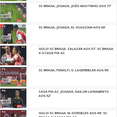
SC BRAGA, JOGADA, JOÃO MOUTINHO AOS 77'
SC BRAGA, JOGADA, EL OUAZZANI AOS 69'
GOLO! SC BRAGA, ZALAZAR AOS 57', SC BRAGA
4-0 CASA PIA AC
SC BRAGA, PENÁLTI, G. LAGERBIELKE AOS 55'
CASA PIA AC, JOGADA, DAILON LIVRAMENTO
AOS 52'
GOLO! SC BRAGA, M. DORGELES AOS 48', SC