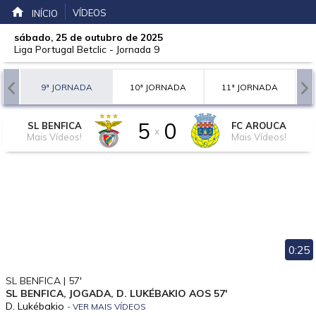
VÍDEOS
INÍCIO
sábado, 25 de outubro de 2025
Liga Portugal Betclic
-
Jornada 9
A
9ª JORNADA
10ª JORNADA
11ª JORNADA
5
0
SL BENFICA
FC AROUCA
x
Mais Vídeos!
Mais Vídeos!
0:25
SL BENFICA | 57'
SL BENFICA, JOGADA, D. LUKÉBAKIO AOS 57'
D. Lukébakio
- VER MAIS VÍDEOS