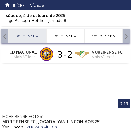
VÍDEOS
INÍCIO
sábado, 4 de outubro de 2025
Liga Portugal Betclic
-
Jornada 8
A
8ª JORNADA
9ª JORNADA
10ª JORNADA
3
2
CD NACIONAL
MOREIRENSE FC
x
Mais Vídeos!
Mais Vídeos!
0:19
MOREIRENSE FC | 25'
MOREIRENSE FC, JOGADA, YAN LINCON AOS 25'
Yan Lincon
- VER MAIS VÍDEOS