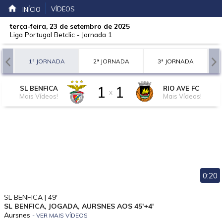
VÍDEOS
INÍCIO
terça-feira, 23 de setembro de 2025
Liga Portugal Betclic
-
Jornada 1
1ª JORNADA
2ª JORNADA
3ª JORNADA
1
1
SL BENFICA
RIO AVE FC
x
Mais Vídeos!
Mais Vídeos!
0:20
SL BENFICA | 49'
SL BENFICA, JOGADA, AURSNES AOS 45'+4'
Aursnes
- VER MAIS VÍDEOS